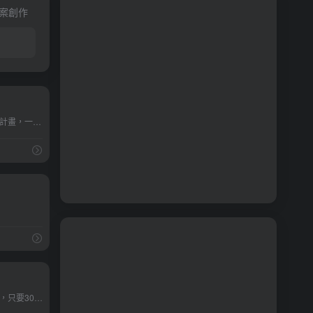
案創作
母嬰育兒
社群媒體
美食水果
素材網站
戀愛情感
社群
邀請好友註冊加入蝦皮分潤計畫，一起賺現金回饋
是全新一代的微型網站服務，只要30 秒完成註冊，終身免費使用！