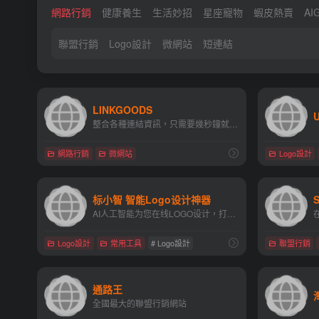
網路行銷
健康養生
生活妙招
星座寵物
蝦皮熱賣
A
聯盟行銷
Logo設計
微網站
短連結
LINKGOODS
整合各種連結資訊，只需要幾秒鐘就能建立個人頁面，並讓人快速找到分享內容
網路行銷
微網站
Logo設計
标小智 智能Logo设计神器
AI人工智能为您在线LOGO设计，打造个性品牌
Logo設計
常用工具
# Logo設計
聯盟行銷
通路王
全國最大的聯盟行銷網站