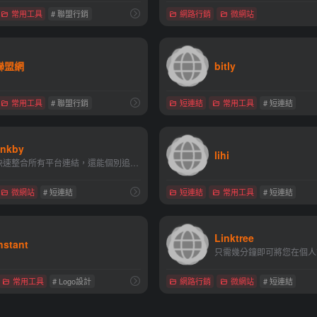
常用工具
# 聯盟行銷
網路行銷
微網站
聯盟網
bitly
常用工具
# 聯盟行銷
短連結
常用工具
# 短連結
inkby
lihi
快速整合所有平台連結，還能個別追蹤成效。免費註冊，讓你更了解粉絲偏好
微網站
# 短連結
短連結
常用工具
# 短連結
Linktree
nstant
常用工具
# Logo設計
網路行銷
微網站
# 短連結