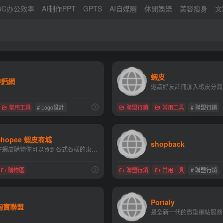
IGC办公效率
AI制作PPT
GPTS
AI自媒體
休閒娛樂
美容瘦身
文
蝦皮
U鈣網
常用工具
# Logo設計
聯盟行銷
常用工具
# 聯盟行銷
Shopee 蝦皮商城
shopback
在蝦皮購物你可以買到各式各樣的東西，花得更少、買得更好！
購物區
聯盟行銷
常用工具
# 聯盟行銷
Portaly
淘寶聯盟