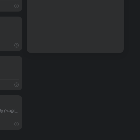
只需幾分鐘即可將您在個人簡介中創建的所有內容連接起來