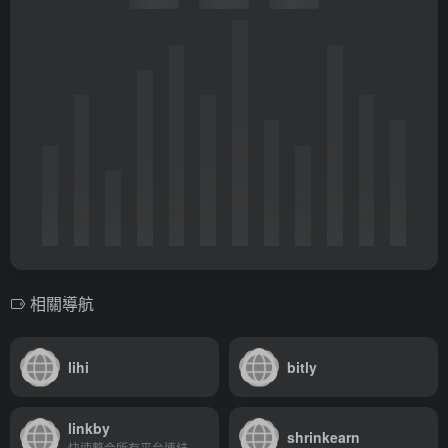
相關導航
lihi
bitly
linkby
shrinkearn
快速整合所有平台連結，還能個別追蹤成效。免費註冊，讓你更了解粉絲偏好