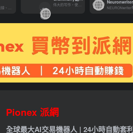
Neuronwrite
翻
伟大的写作，使用 Grammarly 的新 AI 桌面 Windows 应用程序撰写大胆、清晰、无错误的文章。
您可以保存图像、链接、注释...
译
">
站
点
Pionex 派網
全球最大AI交易機器人 | 24小時自動套