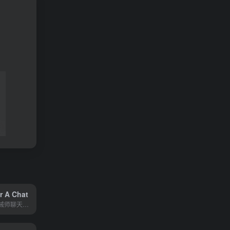
r A Chat
在线故障诊断机械师聊天机器...