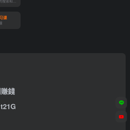
用人工智能驱动的搜索和发现...
习课
课
利賺錢
21G