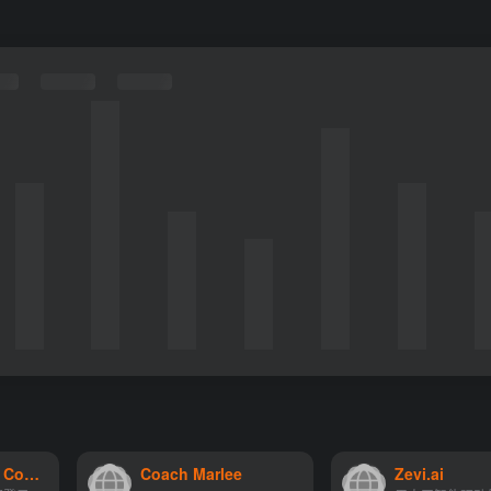
WTF Does This Company Do?
Coach Marlee
Zevi.ai