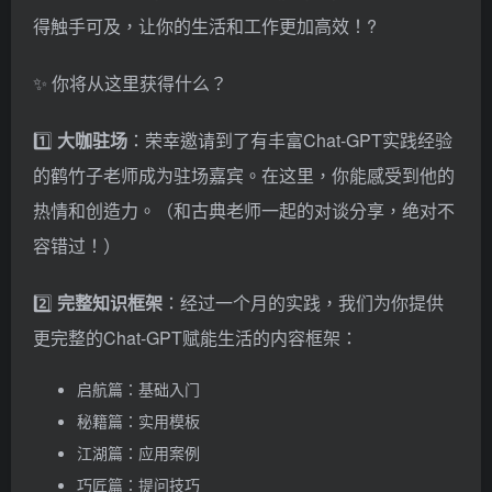
得触手可及，让你的生活和工作更加高效！?
✨ 你将从这里获得什么？
1️⃣
大咖驻场
：荣幸邀请到了有丰富Chat-GPT实践经验
的鹤竹子老师成为驻场嘉宾。在这里，你能感受到他的
热情和创造力。（和古典老师一起的对谈分享，绝对不
容错过！）
2️⃣
完整知识框架
：经过一个月的实践，我们为你提供
更完整的Chat-GPT赋能生活的内容框架：
启航篇：基础入门
秘籍篇：实用模板
江湖篇：应用案例
巧匠篇：提问技巧