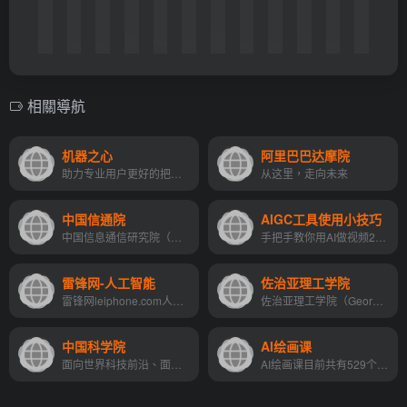
相關導航
机器之心
阿里巴巴达摩院
助力专业用户更好的把握人工智能发展趋势，更加高效的实现人工智能落地。
从这里，走向未来
中国信通院
AIGC工具使用小技巧
中国信息通信研究院（以下简称“中国信通院”）始建于1957年，是工业和信息化部直属科研事业单位。
手把手教你用AI做视频26个教程
雷锋网-人工智能
佐治亚理工学院
雷锋网leiphone.com人工智能频道
佐治亚理工学院（Georgia Institute of Technology，又称乔治亚理工学院，简称Georgia Tech，Gatech，GT），1885年建校，是一所坐落于佐治亚州首府亚特兰大的公立研究型大学 ，美...
中国科学院
AI绘画课
面向世界科技前沿、面向经济主战场、面向国家重大需求、面向人民生命健康，率先实现科学技术跨越发展，率先建成国家创新人才高地，率先建成国家高水平科技智库，率先建设国际一流...
AI绘画课目前共有529个教程