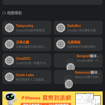
相關導航
Teleporthq
DailyBot
TeleportHQ是具有集成UI开发...
DailyBot 现在拥有大量知识，...
识典古籍
白昼降临
识典古籍是抖音公益与北大合作共建的古籍阅读平台。致力于为用户提供免费公开、稳定、快速、方便的...
白昼降临平台通过提供丰富的AI工具，为不同需求的用户提供了一个强大的辅助工具集合。无论是创意写作、语言学习还是编程开发，用户都可以在这个平台上找到合适的工具来提升工作和...
Songtell
翻译站点
ChatDOC
翻
Songtell是第一个人工智能生成的歌曲含义库，生成了超过20000首歌曲的含义。你也可以订购一张印有你最喜欢的歌曲含义的海报。
ChatDOC是一款基于ChatGPT技术的智能文件阅读助手，它可以快速解析、定位和总结上传的PDF文件内容。用户可以通过与AI助手的对话式学习，深入挖掘文本结构和内容。
译
">
站
Getsound
翻译站点
Circle Labs
翻
点
Getsound基于当前天气条件的个性化音景。可用于水疗中心、酒店、度假村和工作场所。使用24/7天气监测和物理环境参数，该应用程序创建不断变化且独特的音景。 还提供了20多个音景，...
我们制造的人工智能是你真正...
译
">
站
点