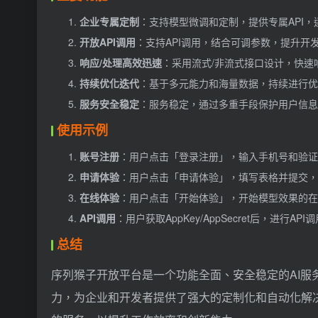
企业专属定制
：支持模型微调和定制，提供专属API
开放API调用
：支持API调用，结合可调参数，提升开
响应/处理高效迅速
：采用流式/非流式接口设计，快速
持续优化迭代
：基于多元能力和海量数据，持续进行优
服务安全稳定
：服务稳定，通过多重手段保护用户信息
使用示例
账号注册
：用户点击「登录注册」，输入手机号和验证
申请体验
：用户点击「申请体验」，填写表格并提交，
在线体验
：用户点击「开始体验」，开始模型效果的在
API调用
：用户获取AppKey/AppSecret后，进行API
总结
序列猴子开放平台是一个功能全面、安全稳定的AI
力，为企业和开发者提供了强大的定制化和自动化解