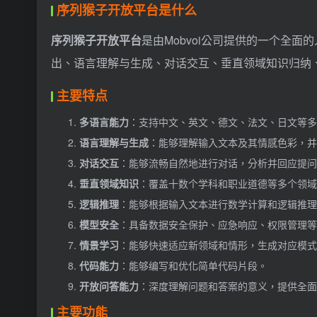
序列猴子开放平台是什么
序列猴子开放平台
是由Mobvoi公司提供的一个全
出、语言理解与生成、对话交互、垂直领域知识归纳
主要特点
多语言能力
：支持中文、英文、德文、法文、日文等多
语言理解与生成
：能够理解输入文本及其情感色彩，并
对话交互
：能够流畅自然地进行对话，分析并回应提问
垂直领域知识
：覆盖十数个学科和职业道德等多个领域
逻辑推理
：能够根据输入文本进行数学计算和逻辑推理
模型安全
：具备数据安全保护、应急响应、权限管理等
情景学习
：能够快速适应新领域和情形，生成对应模式
代码能力
：能够编写和优化简单代码片段。
开放问答能力
：深度理解问题和答案的意义，提供全面
主要功能