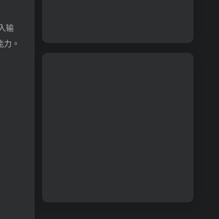
入输
能力。