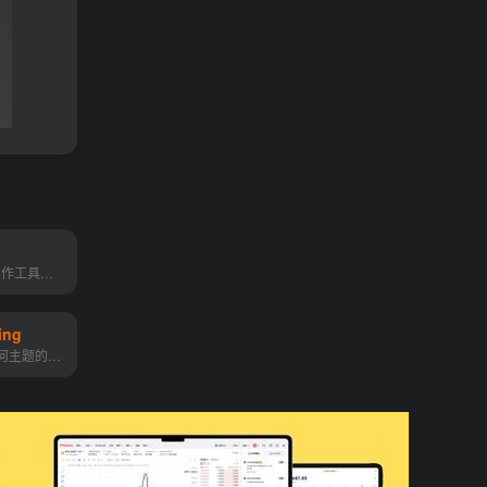
免费全流程 AI 创作工具，百度出品的一个人人可用的AIGC（AI Generated Content）创作平台。它利用AI技术降低内容生产的门槛，提升创作效率，一站式聚合了百度的AIGC能力，引领着...
ing
快速找到有关任何主题的问题...