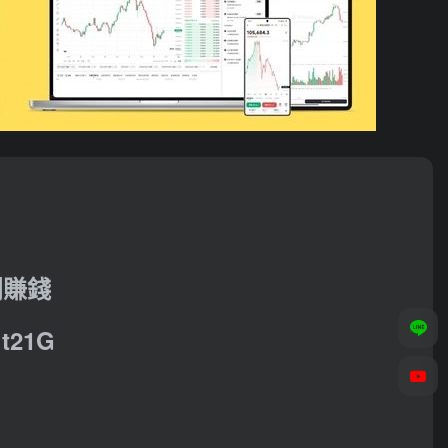
利賺錢
21G