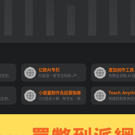
亿欧AI专栏
度加创作工具
使用 Glowup AI 改变您的约会...
亿欧是一家专注科技+产业+投...
小报童制作及运营指南
Teach Anyth
Cascadeur是一款独立的3D动画软件，它通过AI辅助和物理工具简化关键帧动画的创建过程，同时还能清理和编辑任何导入的动画。它支持.FBX、.DAE和.USD文件格式，易于集成到任何动画工...
💁🏻‍♀️适合人群 - 有专长，想...