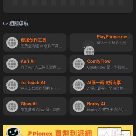
相關導航
PlayPhrase.me
翻译
度加创作工具
翻
键入一个短语，然后找到一个包含该短语的视频剪辑。非常适合在音乐中采样音频或寻找片段注入到YouTube视频中。用它来做表情包、b-roll和其他有趣的想法。它基本上是一个视频剪辑搜...
免费全流程 AI 创作工具，百度出品的一个人人可用的AIGC（AI Generated Content）创作平台。它利用AI技术降低内容生产的门槛，提升创作效率，一站式聚合了百度的AIGC能力，引领着...
译
">
站
Auri AI
ComfyFlow
点
有了Auri人工智能键盘，你可...
ComfyFlow 是一个强大的应用程序创建和分享平台，它通过提供全托管服务和用户友好的界面，简化了从设计到分享的整个流程。
To Teach AI
AI画一画-9折专享
在人工智能的帮助下，在几秒...
AI提示语是一个综合性的艺术创作平台，它通过结合AI技术，为用户提供了一个广阔的创作空间。无论是初学者还是专业艺术家，都能在这个平台上找到适合自己的创作方式，实现个性化的...
Glow AI
Norby AI
隆重推出 Glow AI，您的个性...
Norby AI 成立于 2020 年，总...