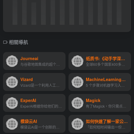
相關導航
Journeai
纸质书:《动手学深度学习》
与谷歌地图集成的超个性化旅...
全球60多个国家400多所大学用于教学
Vizard
MachineLearningMastery
Vizard是一个利用人工智能技术的在线视频编辑平台，它可以将长篇视频转换成适合社交媒体如TikTok、Instagram、YouTube Shorts等渠道的短视频片段。
5 个步骤对机器学习入门的最佳建议
ExperAI
Magick
ExperAI根据你给他们的提示为...
有了Magick，你只需点击几下...
模袋云AI
如何快速了解一家公司？
模袋云AI是一个创新的在线设计工具，它利用人工智能技术帮助用户快速生成建筑设计概念图。
「如何短时间输出一份竞品分...