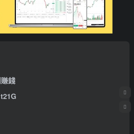
利賺錢
21G