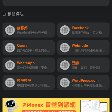
相關導航
痞客邦
Facebook
目前全台最大的元老部落格，網站內較熱門的分類屬於美食、旅遊、親子及美妝
與認識的朋友、家人和其他人聯繫。分享相片和影片、傳送訊息並掌握最新消息
Quora
Webnode
國外版知乎。線上問答網站，集合許多問題和答案，使用者可協同編輯問題和答案
一個以網際網路為基礎，可以進行獨立內容創作和發布的自媒體平台
WhatsApp
豆瓣
是一個免費簡單、安全可靠的通訊應用程式。全球有超過二十億人在180多個國家使用
圖書、電影、音樂唱片推薦、評論和價格比較,以及城市獨特的文化生活。
哔哩哔哩
WordPress.com
中國的彈幕影片分享網站，全稱為嗶哩嗶哩彈幕網，或簡稱為B站
不需自行申請虛擬主機和架設 WordPress 網站，只要點點按鈕，很快就有網站可以用