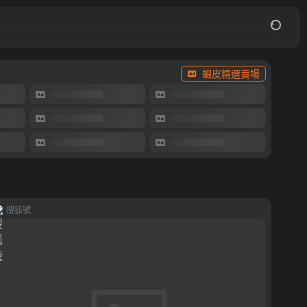
蝦皮精選賣場
搜狐號