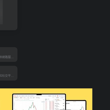
為俄羅斯線上社群網路服務網站，擁有86種語言，使用者大多主要來自俄語體系國家
中國的網路購物和社交平台，使用者可分享產品評測和旅遊介紹，即「種草筆記」