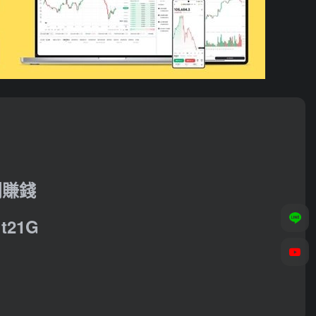
利賺錢
21G