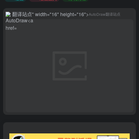
翻译站点
" width="16" height="16">
AutoDraw
翻译站点
翻译站点
">
翻译站点
" target="_blank" class="btn preview-
btn rounded-pill vc-theme btn-shadow px-4 btn-sm">
打开
网站