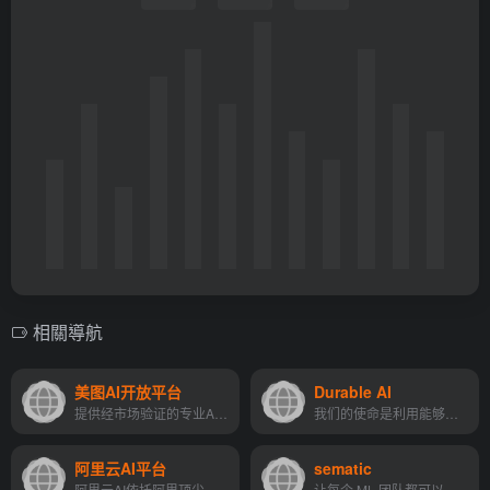
相關導航
美图AI开放平台
Durable AI
提供经市场验证的专业AI算法服务和解决方案
我们的使命是利用能够进行人...
阿里云AI平台
sematic
阿里云AI依托阿里顶尖的算法技术，结合阿里云可靠和灵活的云计算基础设施和平台服务，帮助企业简化IT框架、实现商业价值、加速数智化转型。阿里云数十项AI能力，稳定、易用、能力...
让每个 ML 团队都可以访问持续学习