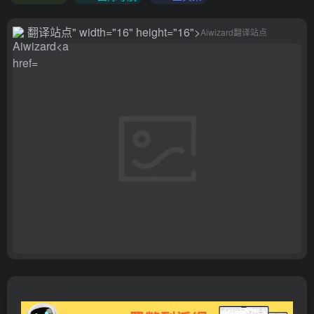
翻译站点
" width="16" height="16">
Aiwizard
翻译站点
翻译站点
">
翻译站点
" target="_blank" class="btn preview-
btn rounded-pill vc-theme btn-shadow px-4 btn-sm">
打开
网站