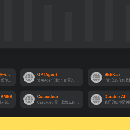
知识资产：从一张卡片开始积累
GPTAgent
SEEK.ai
由 flomo 团队出品，帮你如何...
使用Agent创建可部署的人工智...
GAMES
Cascadeur
Durable AI
在游戏中与ai竞争,引入第一个全功能的AI、游戏和锦标赛平台。创建自己的ai并参与竞争!
Cascadeur是一款独立的3D动画软件，它通过AI辅助和物理工具简化关键帧动画的创建过程，同时还能清理和编辑任何导入的动画。它支持.FBX、.DAE和.USD文件格式，易于集成到任何动画工...