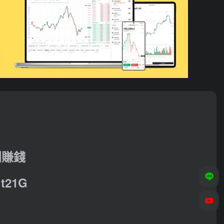
利賺錢
21G