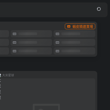
蝦皮精選賣場
大米星球