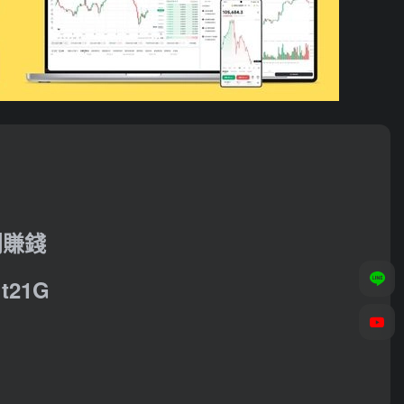
利賺錢
21G