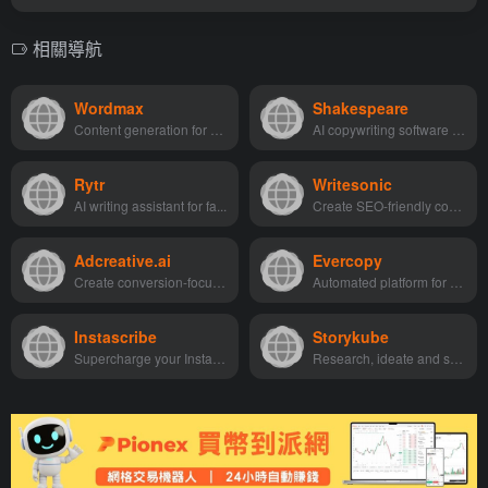
相關導航
Wordmax
Shakespeare
Content generation for blog...
AI copywriting software to ...
Rytr
Writesonic
AI writing assistant for fa...
Create SEO-friendly content...
Adcreative.ai
Evercopy
Create conversion-focused a...
Automated platform for mark...
Instascribe
Storykube
Supercharge your Instagram ...
Research, ideate and superc...