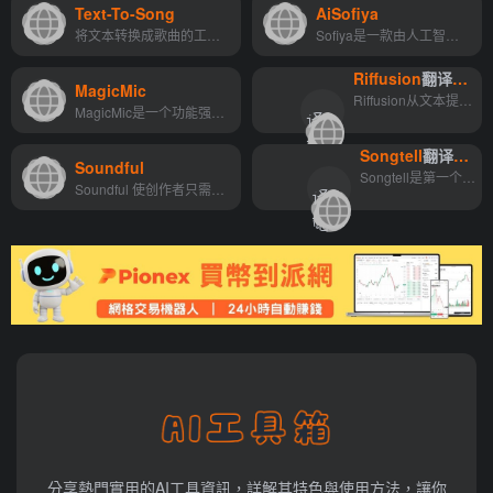
Text-To-Song
AiSofiya
点
将文本转换成歌曲的工具。它使用自然语言处理将文本输入转换为音频组合。该工具允许用户从各种音乐风格和乐器中进行选择，以及调整节奏、键和动态等参数。生成的音轨可以导出为高...
Sofiya是一款由人工智能驱动的文本到语音转换器，可以快速准确地将文本合成为超过135种语言和方言的自然语音。它支持多种音频格式和频率，并有一个强大的声音工作室，以合并和增强...
Riffusion
翻译站点
MagicMic
翻
Riffusion从文本提示生成音乐。尝试您最喜欢的风格，乐器如萨克斯管或小提琴，修饰符如阿拉伯语或牙买加语，流派如爵士乐或福音，声音如教堂钟声或雨声，或任何组合
MagicMic是一个功能强大的声音变换工具，适用于游戏玩家、主播和内容创作者。它通过提供丰富的声音过滤器和音效，以及实时声音变换技术，使用户能够在游戏中或在线聊天中保护隐私...
译
">
站
Songtell
翻译站点
Soundful
翻
点
Songtell是第一个人工智能生成的歌曲含义库，生成了超过20000首歌曲的含义。你也可以订购一张印有你最喜欢的歌曲含义的海报。
Soundful 使创作者只需单击一个按钮即可生成免版税曲目。Soundful 音乐的音质如此丰富，你不会相信它是用 AI 制作的。但是，不要相信我们的话。试一试！
译
">
站
点
分享熱門實用的AI工具資訊，詳解其特色與使用方法，讓你