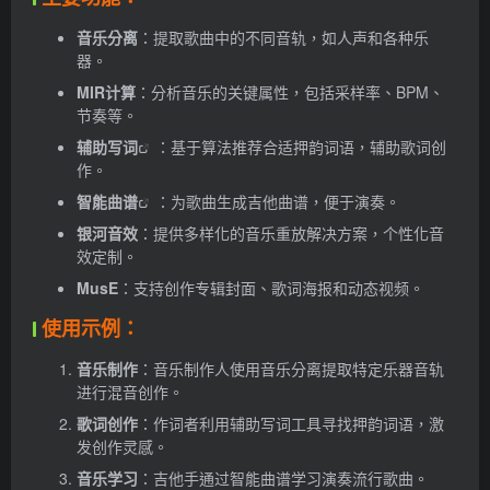
音乐分离
：提取歌曲中的不同音轨，如人声和各种乐
器。
MIR计算
：分析音乐的关键属性，包括采样率、BPM、
节奏等。
辅助写词
：基于算法推荐合适押韵词语，辅助歌词创
作。
智能曲谱
：为歌曲生成吉他曲谱，便于演奏。
银河音效
：提供多样化的音乐重放解决方案，个性化音
效定制。
MusE
：支持创作专辑封面、歌词海报和动态视频。
使用示例：
音乐制作
：音乐制作人使用音乐分离提取特定乐器音轨
进行混音创作。
歌词创作
：作词者利用辅助写词工具寻找押韵词语，激
发创作灵感。
音乐学习
：吉他手通过智能曲谱学习演奏流行歌曲。