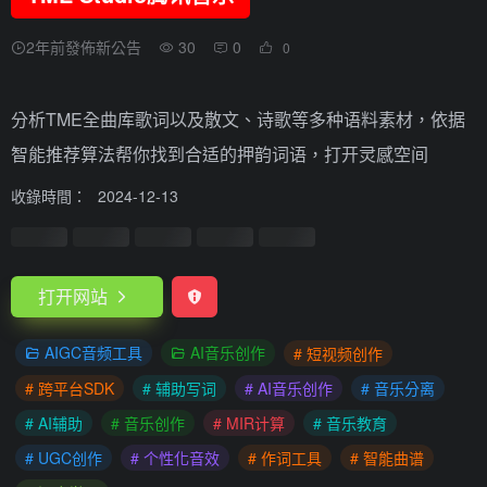
2年前發佈新公告
30
0
0
分析TME全曲库歌词以及散文、诗歌等多种语料素材，依据
智能推荐算法帮你找到合适的押韵词语，打开灵感空间
收錄時間：
2024-12-13
打开网站
AIGC音频工具
AI音乐创作
# 短视频创作
# 跨平台SDK
# 辅助写词
# AI音乐创作
# 音乐分离
# AI辅助
# 音乐创作
# MIR计算
# 音乐教育
# UGC创作
# 个性化音效
# 作词工具
# 智能曲谱