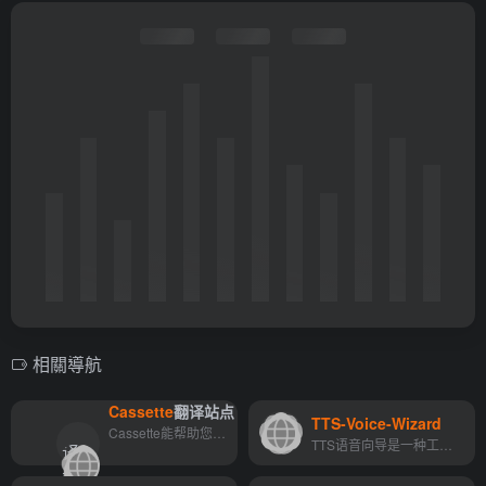
相關導航
Cassette
翻译站点
TTS-Voice-Wizard
翻
Cassette能帮助您立即创作出高品质的节拍。 凭借其先进的AI技术，Cassette可以生成与您的音乐视觉相匹配的独特节拍和节奏。 只要向人工智能模型描述你的节拍，应用程序就会完成剩...
TTS语音向导是一种工具，允许用户通过微软Azure语音识别和TTS将语音转换为文本，然后再转换回语音。它还向VRChat发送OSC消息以在头像上显示文本。该工具有许多自定义选项，包括100...
译
">
站