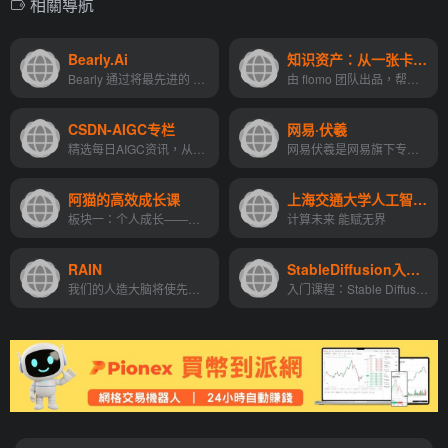
相關導航
Bearly.Ai
知识资产：从一张卡片开始积累
Bearly 通过将最先进的 AI 添加到您的工作流程中，使您的速度提高 10 倍。阅读、写作和内容创作都在一条捷径上。
由 flomo 团队出品，帮你如何...
CSDN-AIGC专栏
网易·伏羲
精选每日AIGC资讯，从CSDN开始
网易伏羲是网易旗下专业从事游戏与泛娱乐AI研究和应用的顶尖机构。专注于数字孪生、强化学习、用户画像、自然语言处理、分布式引擎等多个领域的技术创新，提供“瑶台”沉浸式虚拟活...
阿猫的高效成长课
上海交通大学人工智能研究院
板块一：个人成长——找到适合...
计算未来 能赋无界
RAIN
StableDiffusion入门+进阶+高阶(模型训练)
我们的人造大脑将使先进的人工智能无处不在，成为人工智能时代万亿美元产业的构建平台，并最终为完全自主的 AGI 提供动力。
入门课程：Stable Diffusion...