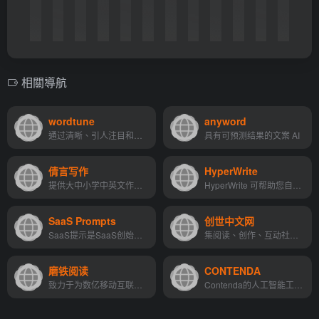
相關導航
wordtune
anyword
通过清晰、引人注目和真实的写作准确表达您的意思。
具有可预测结果的文案 AI
倩言写作
HyperWrite
提供大中小学中英文作文素材、语法纠错润色、论文批改写作、托福及考研四六级作文真题提高。
HyperWrite 可帮助您自信地写作，并更快地完成从构思到最终草稿的工作。
SaaS Prompts
创世中文网
SaaS提示是SaaS创始人、企业家和营销人员的工具，提供500多个可操作的现成ChatGPT和AI提示想法，帮助他们发展业务。它还包括一个可免费下载的PDF版本的提示和订阅，以便在下一个资...
集阅读、创作、互动社区、版权运营于一体的全开放网络文学平台。
磨铁阅读
CONTENDA
致力于为数亿移动互联网用户提供优质阅读服务。
Contenda的人工智能工具以新格式重新构想您的内容，供您的观众发现，您无需额外工作。