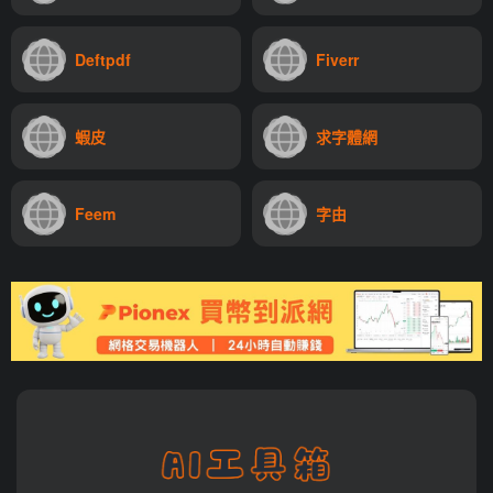
Deftpdf
Fiverr
蝦皮
求字體網
Feem
字由