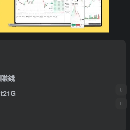
利賺錢
21G