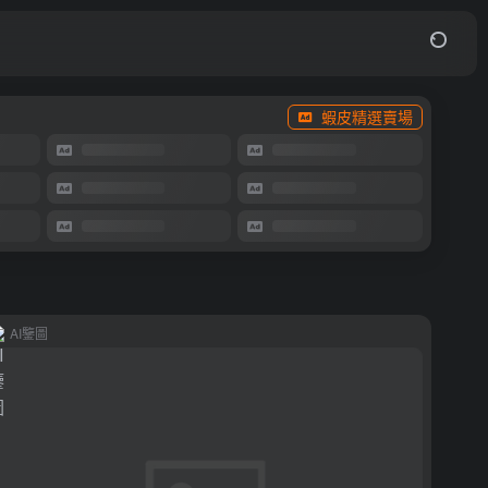
蝦皮精選賣場
AI鑒圖