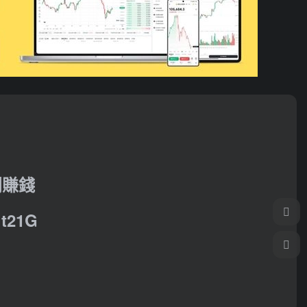
利賺錢
21G