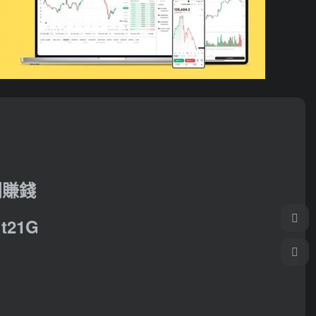
利賺錢
21G