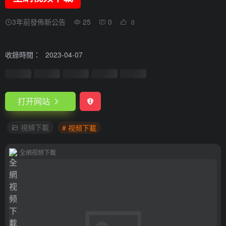
3年前發佈新公告
25
0
0
收錄時間：
2023-04-07
打开网站
視頻下載
# 视频下載
全網视频下載