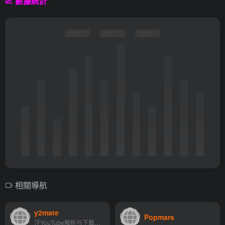
數據統計
相關導航
y2mate
Popmars
注YouTube解析与下载的网站，因为专注，所以专业