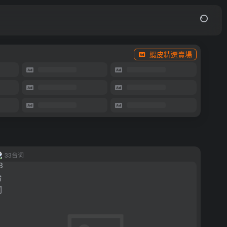
蝦皮精選賣場
33台词