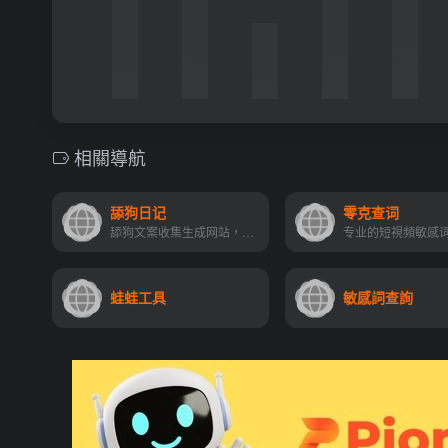
相關導航
舔狗日记
零克查词
舔狗文案收集生成网站，收集了卑微伤感的舔狗文案，舔狗文案短句，舔狗文案长句
蛙蛙工具
敏感詞查詢