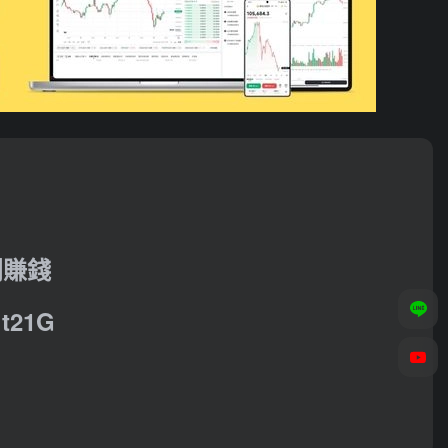
利賺錢
21G