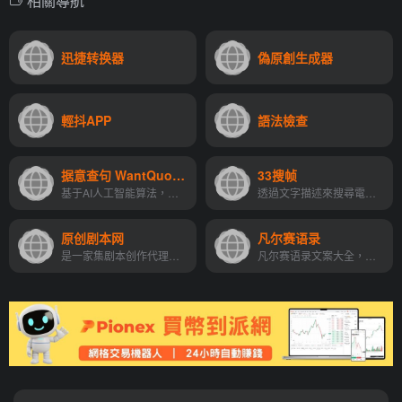
相關導航
迅捷转换器
偽原創生成器
輕抖APP
語法檢查
据意查句 WantQuotes
33搜帧
基于AI人工智能算法，可以根据你输入描述的意思来查找搜索相应的名言名句的工具
透過文字描述來搜尋電影視頻畫面的工具，可以快速找到相關電影電視劇中的視頻
原创剧本网
凡尔赛语录
是一家集剧本创作代理和编剧经纪的为一体的大型综合网站
凡尔赛语录文案大全，用最低调的话，炫最高调的耀