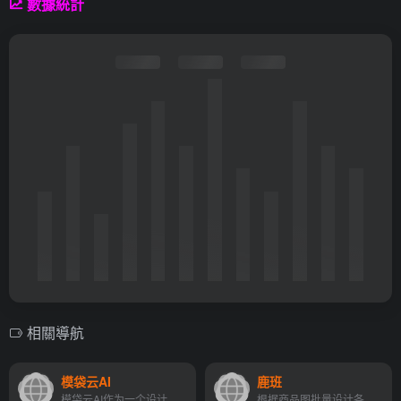
數據統計
相關導航
模袋云AI
鹿班
模袋云AI作为一个设计、协同、可视化全链路建筑云平台，提供了低门槛的在线别墅建模软件。该平台包含了建筑所需的各种构件和装饰素材，能够识别CAD格式的建筑平面图，并提供建筑模...
根据商品图批量设计各类场景图片