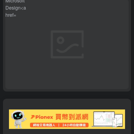
翻译站点
">
翻译站点
" target="_blank" class="btn preview-
btn rounded-pill vc-theme btn-shadow px-4 btn-sm">
打开
网站