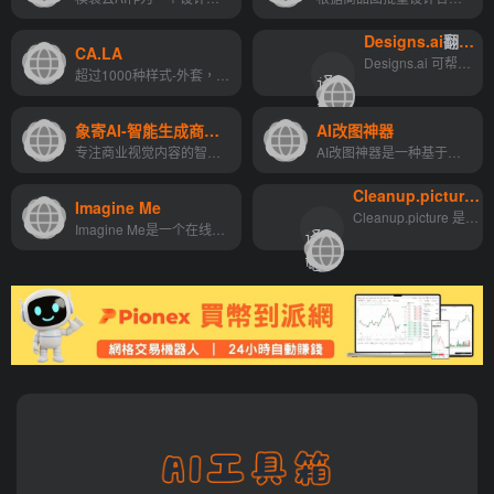
Designs.ai
翻译站点
CA.LA
翻
Designs.ai 可帮助您节省时间、降低成本并简化您的工作流程。在 2 分钟内使用 AI 创建徽标、视频、横幅、模型。
超过1000种样式-外套，衬衫，连衣裙，牛仔，汗衫，帽子，泳装，内衣，眼镜，包，袜子，床上用品，和更多-总计数十万件已生产的CALA网络的30个制造商遍布13个国家。
译
">
站
象寄AI-智能生成商业视觉内容
AI改图神器
点
专注商业视觉内容的智能生成，一键生成高质量商品图， 为商家提供全新的图像生产方式
AI改图神器是一种基于人工智能的图像处理工具，广泛应用于社交媒体、电商、摄影、设计等多个领域。它提供在线修改图片颜色尺寸、智能抠图去水印、AI/EPS/PSD/SVG全格式支持的功能。
Cleanup.picture
翻
Imagine Me
翻
Cleanup.picture 是一种基于人工智能的高级编辑工具，比其他克隆图章工具要好得多。像 adobe photoshop fix 这样的克隆工具需要背景参考，而我们的 AI 只需点击几下，就能真正猜出...
Imagine Me是一个在线平台，用户只需输入文字描述就可以为自己创造出人工智能艺术。通过该平台，用户可以上传10-20张不同的高质量照片，创建自己的个人模型。
译
">
站
点