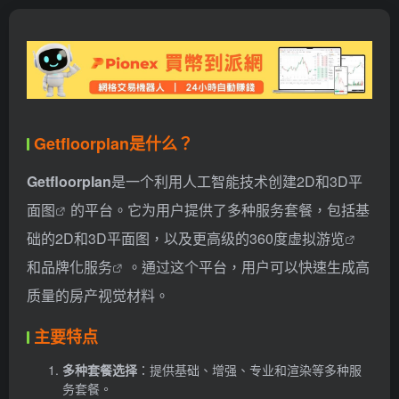
btn rounded-pill vc-theme btn-shadow px-4 btn-sm">
打开
网站
Getfloorplan是什么？
Getfloorplan
是一个利用人工智能技术创建
2D和3D平
面图
的平台。它为用户提供了多种服务套餐，包括基
础的2D和3D平面图，以及更高级的
360度虚拟游览
和
品牌化服务
。通过这个平台，用户可以快速生成高
质量的房产视觉材料。
主要特点
多种套餐选择
：提供基础、增强、专业和渲染等多种服
务套餐。