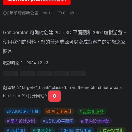
2年前發佈新公告
11
0
0
Getfloorplan 可随时创建 2D、3D 平面图和 360° 虚拟游览。
使用我们的材料，您的普通房源可以变成您客户的梦想之家
图片
收錄時間：
2024-12-13
翻译站点
" target="_blank" class="btn vc-theme btn-shadow px-4
btn-i-r mr-2">
打开网站
AIGC设计工具
AI空间设计
# 品牌化服务
# 室内设计定制
# 2D和3D平面图
# 室内设计辅助
# 2D转3D
# 快速交付
# 360度虚拟游览
# 房产视觉化