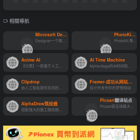
相關導航
Microsoft Design
翻译站点
PhotoKit
翻
翻
翻
Designer一个图形设计应用程序，可以帮助您创建专业质量的社交媒体帖子，邀请，数字明信片，图形等。
PhotoKit 集成了强大的在线照片编辑器
译
译
">
">
站
站
Anime AI
AI Time Machine
点
点
【付费】一款基于人工智能的...
MyHeritage的AI时间机器™是一...
Clipdrop
Framer-成功从网站开始
由人工智能提供支持的面向所有创作者的应用程序、插件和资源的终极生态系统。
设计并发布你的梦想网站
Picsart
翻译站点
AlphaDraw筑绘通
翻
Picsart是全球最大的数字创作平台。它的人工智能工具允许各级创作者设计、编辑、绘制和分享照片和视频内容。Picsart已经积累了世界上最大的开源内容集合之一，包括照片、贴纸、背...
搭配强大的施工图绘图智能算法，实现绘图10倍提效
译
">
站
点