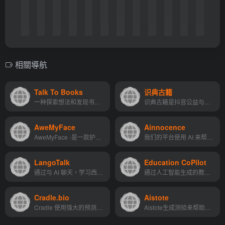
相關導航
Talk To Books
识典古籍
一种探索想法和发现书籍的新...
识典古籍是抖音公益与北大合作共建的古籍阅读平台。致力于为用户提供免费公开、稳定、快速、方便的...
AweMyFace
Ainnocence
AweMyFace -是一款护肤应用程序，是你通往完美皮肤的唯一指南。 痤疮问题困扰着地球上八分之一的成年人。但没有一个能帮助所有人的正确解决方案。这就是为什么了解你个人的身体，...
我们的平台使用 AI 来帮助您加快药物发现过程。我们可以一起做出很大的改变
LangoTalk
Education CoPilot
通过与 AI 聊天，学习西班牙语、英语、法语、德语、荷兰语或意大利语的速度提高了 6 倍。
通过人工智能生成的教案、写作提示、教育讲义、学生报告、项目大纲等模板，简化你的计划和准备。
Cradle.bio
Aistote
Cradle 使用强大的预测算法和 AI 设计建议帮助生物学家在创纪录的时间内设计出改进的蛋白质。
Aistote生成测验来帮助学习任何科目。您上传研究内容并生成问题。