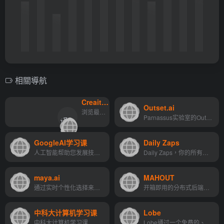
相關導航
Creaitives
翻译站点
Outset.ai
翻
浏览最大的 AI 数据库
Parnassus实验室的Outset是一...
译
">
站
GoogleAI学习课
Daily Zaps
点
人工智能帮助您发展技能和推进项目
Daily Zaps，你的所有人工智能的来源!每天，我们都会为您带来人工智能领域最新最棒的消息，从新的应用程序和工具到创新想法和突破。
maya.ai
MAHOUT
通过实时个性化选择来描述和吸引您的客户。使客户能够无缝交易
开箱即用的分布式后端，或者可以扩展到其他分布式后端。
中科大计算机学习课
Lobe
中科大计算机学习课
Lobe通过一个免费的、易于使...