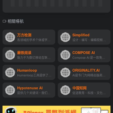
相關導航
万方检测
Simplified
各领域的学术个体或学术机构提供学术成果相似性检测服务。
设计、编写、编辑视频和发布内容。专为团队打造。
磨铁阅读
COMPOSE AI
致力于为数亿移动互联网用户提供优质阅读服务。
Compose AI 是一款免费的 Chrome 插件，可加快您的写作速度，让您可以在任何地方使用自动完成功能，并减少打字时间。
Humanloop
ORIGINALITY.AI
Humanloop工具提供了一个SDK，使用户能够更快、更便宜、更有效地制作GPT-3。用户可以收集最终用户的反馈，试验不同的提示和模型，并通过按下一个按钮来微调他们的模型。该工具还可...
AI是专门为网络出版商设计的...
Hypotenuse AI
中国知网
提供几个关键词，我们会利用我们世界一流的人工智能和丰富的知识，立即把它们变成完整的文章和营销内容。
促进教育、科技、文化、出版等事业和文化创意产业发展提供了大有作为的信息网络空间。