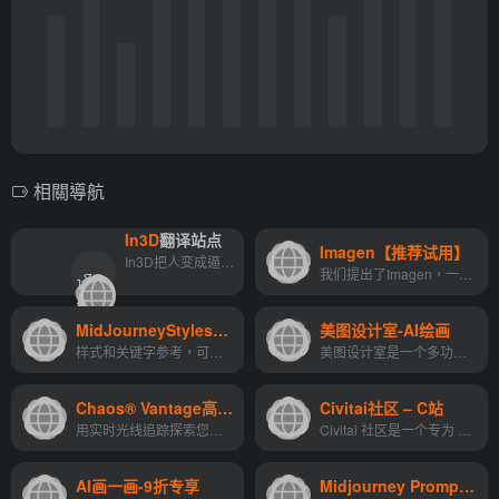
相關導航
In3D
翻译站点
Imagen【推荐试用】
翻
In3D把人变成逼真的化身，使用手机摄像头在一分钟内为您的元宇宙、游戏或应用程序创建逼真且可自定义的头像
我们提出了Imagen，一个文本到图像的扩散模型，具有前所未有的写实主义程度和深度的语言理解。
译
">
站
MidJourneyStyles&Keywords
美图设计室-AI绘画
点
样式和关键字参考，可以使用MidJourneyAI
美图设计室是一个多功能的在线设计平台，它利用AI技术提供了一系列设计和图像处理工具，使用户能够轻松创建高质量的视觉内容。
Chaos® Vantage高阶应用
Civitai社区 – C站
用实时光线追踪探索您的最复杂的3D场景。 使用 Chaos® Vantage，再也无需等待。只需要拖动完整的 V-Ray 场景到 Vantage 便可开始浏览。还可以与 3ds Max，SketchUp，Rhino，Revit ...
Civitai 社区是一个专为 AI 艺术家设计的平台，它提供了一个分享和发现 AI 艺术创作资源的空间。通过这个平台，用户不仅可以获取丰富的模型资源，还能成为充满活力的创作社区的一...
AI画一画-9折专享
Midjourney Prompt Generator