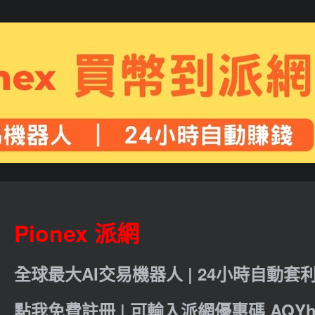
Pionex 派網
全球最大AI交易機器人 | 24小時自動套
點我免費註冊 | 可輸入派網優惠碼 AQYht