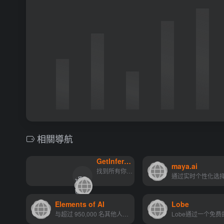
相關導航
GetInference AI Radar
翻译站点
maya.ai
翻
找到所有你需要的东西
译
">
站
点
Elements of AI
Lobe
与超过 950,000 名其他人一起...