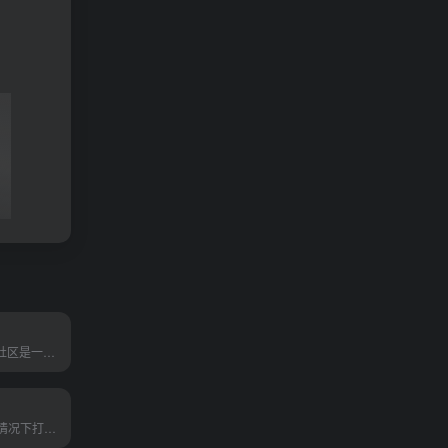
ShowMeAI知识社区是一个资源丰富、易于访问的平台，适合所有希望深入了解和掌握人工智能技术的人士。
在不使用代码的情况下打造个...