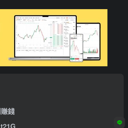
利賺錢
21G